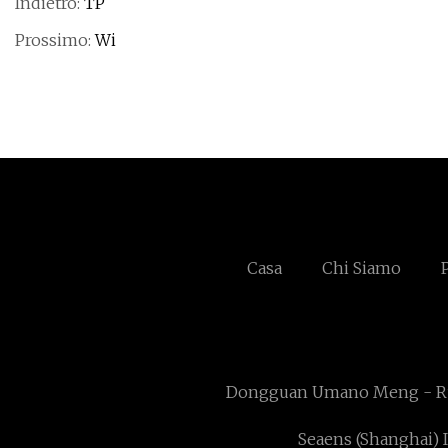
Indietro:
TP
Prossimo:
Wi
Casa
Chi Siamo
Dongguan Umano Meng - Ru
Seaens (Shanghai) In