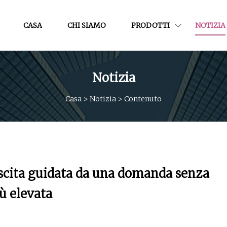
CASA
CHI SIAMO
PRODOTTI
NOTIZIA
Notizia
Casa
>
Notizia
>
Contenuto
escita guidata da una domanda senza
iù elevata