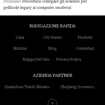
Prossimo:
Procedura: collegare gli scanner per
pellicole legacy ai computer moderni
NAVIGAZIONE RAPIDA
Casa
Chi Siamo
Prodotti
Notizia
Blog
Contattaci
Mappa Del Sito
Privacy Policy
AZIENDA PARTNER
Quanzhou Tianli Abrasivo
Zhejiang Gevanco
Strumenti Co., srl
Furniture Manufacture Co.,
Ltd